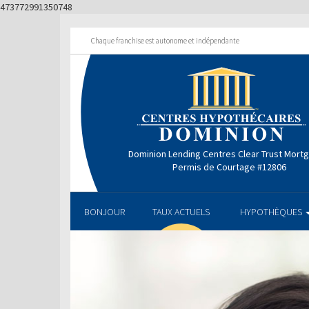
473772991350748
Chaque franchise est autonome et indépendante
Dominion Lending Centres Clear Trust Mort
Permis de Courtage #12806
BONJOUR
TAUX ACTUELS
HYPOTHÈQUES