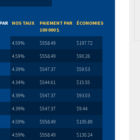
PAR
NOS TAUX
PAIEMENT PAR
ÉCONOMIES
100 000 $
4.59%
$558.49
$197.72
4.59%
$558.49
$90.26
4.39%
$547.37
$59.53
4.34%
$544.61
$15.55
4.39%
$547.37
$93.03
4.39%
$547.37
$9.44
4.59%
$558.49
$105.89
4.59%
$558.49
$130.24