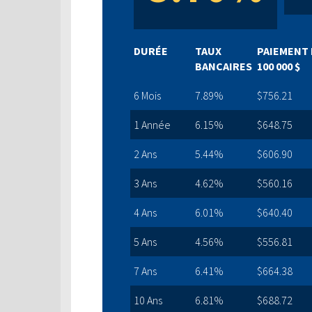
DURÉE
TAUX
PAIEMENT 
BANCAIRES
100 000 $
6 Mois
7.89%
$756.21
1 Année
6.15%
$648.75
2 Ans
5.44%
$606.90
3 Ans
4.62%
$560.16
4 Ans
6.01%
$640.40
5 Ans
4.56%
$556.81
7 Ans
6.41%
$664.38
10 Ans
6.81%
$688.72