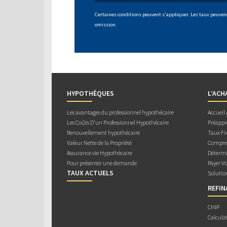
Certaines conditions peuvent s'appliquer. Les taux peuvent
omission.
HYPOTHÈQUES
L’ACH
Les avantages du professionnel hypothécaire
Accueil
Les Coûts D’un Professionnel Hypothécaire
Préappr
Renouvellement hypothécaire
Taux Fix
Valeur Nette de la Propriété
Compren
Assurance vie Hypothécaire
Détermi
Pour présenter une demande
Payer V
TAUX ACTUELS
Solutio
REFI
CHIP
Calcula