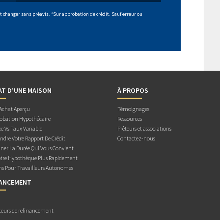
 changer sans préavis. *Sur approbation de crédit. Sauf erreur ou
AT D’UNE MAISON
À PROPOS
 Achat Aperçu
Témoignages
obation Hypothécaire
Ressources
e Vs Taux Variable
Prêteurs et associations
dre Votre Rapport De Crédit
Contactez-nous
ner La Durée Qui Vous Convient
otre Hypothèque Plus Rapidement
ns Pour Travailleurs Autonomes
NANCEMENT
teurs de refinancement