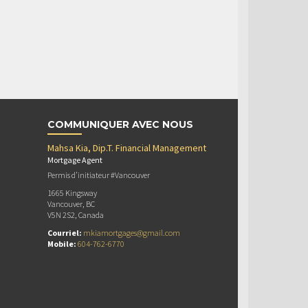
COMMUNIQUER AVEC NOUS
Mahsa Kia, Dip.T. Financial Management
Mortgage Agent
Permis d’initiateur #Vancouver
1665 Kingsway
Vancouver, BC
V5N 2S2, Canada
Courriel:
mkiamortgages@gmail.com
Mobile:
604-762-6770